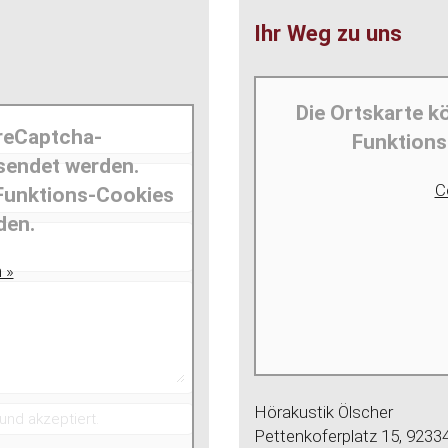
Ihr Weg zu uns
Die Ortskarte k
reCaptcha-
Funktions
rsendet werden.
C
 Funktions-Cookies
den.
 »
Hörakustik Ölscher
und akzeptiert.
Pettenkoferplatz 15, 9233