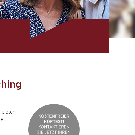
ching
n
 bieten
te