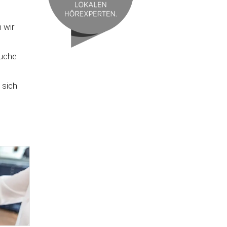
 wir
suche
 sich